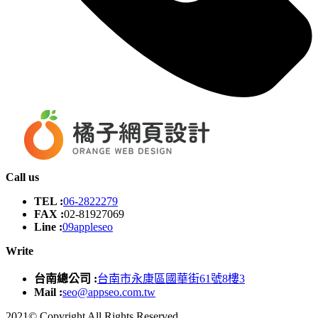
Call us
TEL :
06-2822279
FAX :
02-81927069
Line :
09appleseo
Write
台南總公司 :
台南市永康區國華街61號8樓3
Mail :
seo@appseo.com.tw
2021© Copyright All Rights Reserved