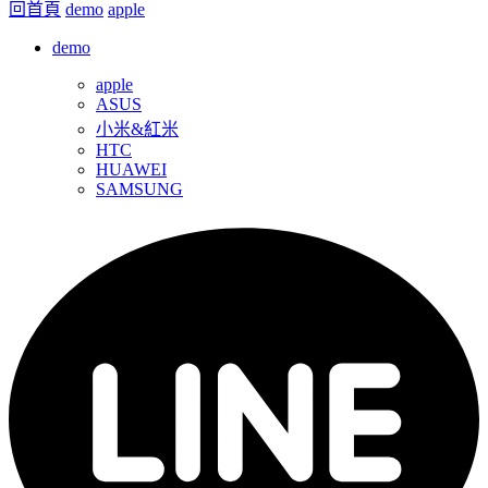
回首頁
demo
apple
demo
apple
ASUS
小米&紅米
HTC
HUAWEI
SAMSUNG